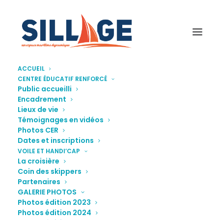
ACCUEIL
CENTRE ÉDUCATIF RENFORCÉ
VDH
Public accueilli
Encadrement
Accueil
Accueil
VDH
Lieux de vie
Témoignages en vidéos
Photos CER
Dates et inscriptions
VOILE ET HANDI’CAP
La croisière
Coin des skippers
Partenaires
GALERIE PHOTOS
Photos édition 2023
Photos édition 2024