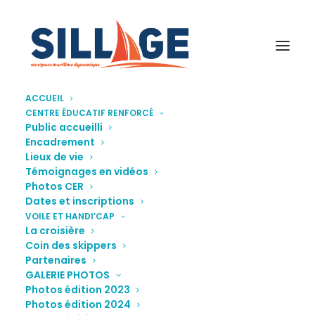
ACCUEIL
CENTRE ÉDUCATIF RENFORCÉ
ConcertSoutien-Voile-et-handicap
Public accueilli
Encadrement
Accueil
Association Sillage
Lieux de vie
Concert de soutien Voile et Handi'cap 2021
Témoignages en vidéos
ConcertSoutien-Voile-et-handicap
Photos CER
Dates et inscriptions
VOILE ET HANDI’CAP
La croisière
Coin des skippers
Partenaires
GALERIE PHOTOS
Photos édition 2023
Photos édition 2024