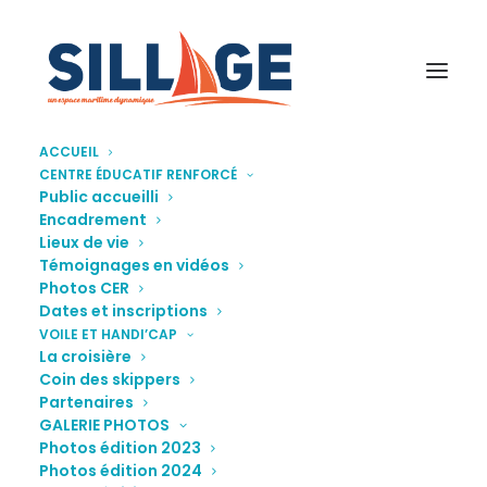
ACCUEIL
CENTRE ÉDUCATIF RENFORCÉ
ConcertSoutien-Voile-et-handicap
Public accueilli
Encadrement
Accueil
Association Sillage
Lieux de vie
Concert de soutien Voile et Handi'cap 2021
Témoignages en vidéos
ConcertSoutien-Voile-et-handicap
Photos CER
Dates et inscriptions
VOILE ET HANDI’CAP
La croisière
Coin des skippers
Partenaires
GALERIE PHOTOS
Photos édition 2023
Photos édition 2024