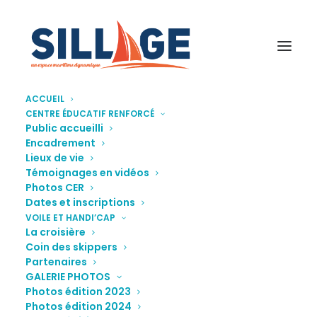
ACCUEIL
CENTRE ÉDUCATIF RENFORCÉ
VoileetHandicap2023-1
Public accueilli
Encadrement
Accueil
Galerie photos
VoileetHandicap2023-1
Lieux de vie
Témoignages en vidéos
Photos CER
Dates et inscriptions
VOILE ET HANDI’CAP
La croisière
Coin des skippers
Partenaires
GALERIE PHOTOS
Photos édition 2023
Photos édition 2024