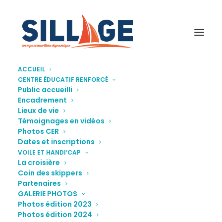
ACCUEIL
CENTRE ÉDUCATIF RENFORCÉ
VoileHandicap2014-6
Public accueilli
Encadrement
Accueil
Galerie photos
VoileHandicap2014-6
Lieux de vie
Témoignages en vidéos
Photos CER
Dates et inscriptions
VOILE ET HANDI’CAP
La croisière
Coin des skippers
Partenaires
GALERIE PHOTOS
Photos édition 2023
Photos édition 2024