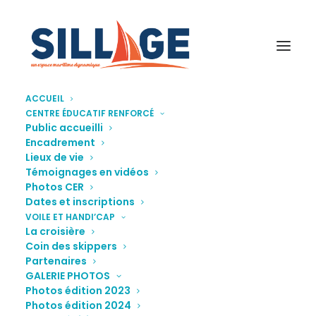
ACCUEIL
CENTRE ÉDUCATIF RENFORCÉ
VoileHandicap2016-4
Public accueilli
Encadrement
Accueil
Galerie photos
VoileHandicap2016-4
Lieux de vie
Témoignages en vidéos
Photos CER
Dates et inscriptions
VOILE ET HANDI’CAP
La croisière
Coin des skippers
Partenaires
GALERIE PHOTOS
Photos édition 2023
Photos édition 2024