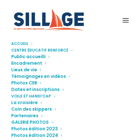
ACCUEIL
CENTRE ÉDUCATIF RENFORCÉ
Voiles_et_Handicap_2025-4
Public accueilli
Encadrement
Accueil
Galerie photos
Voiles_et_Handicap_2025-4
Lieux de vie
Témoignages en vidéos
Photos CER
Dates et inscriptions
VOILE ET HANDI’CAP
La croisière
Coin des skippers
Partenaires
GALERIE PHOTOS
Photos édition 2023
Photos édition 2024