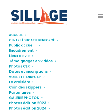
ACCUEIL
CENTRE ÉDUCATIF RENFORCÉ
VH1
Public accueilli
Encadrement
Accueil
La croisière
VH1
Lieux de vie
Témoignages en vidéos
Photos CER
Dates et inscriptions
VOILE ET HANDI’CAP
La croisière
Coin des skippers
Partenaires
GALERIE PHOTOS
Photos édition 2023
Photos édition 2024