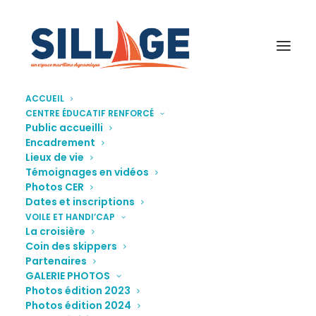
ACCUEIL
CENTRE ÉDUCATIF RENFORCÉ
CER-Sillage-photo9
Public accueilli
Encadrement
Accueil
Photos CER
CER-Sillage-photo9
Lieux de vie
Témoignages en vidéos
Photos CER
Dates et inscriptions
VOILE ET HANDI’CAP
La croisière
Coin des skippers
Partenaires
GALERIE PHOTOS
Photos édition 2023
Photos édition 2024