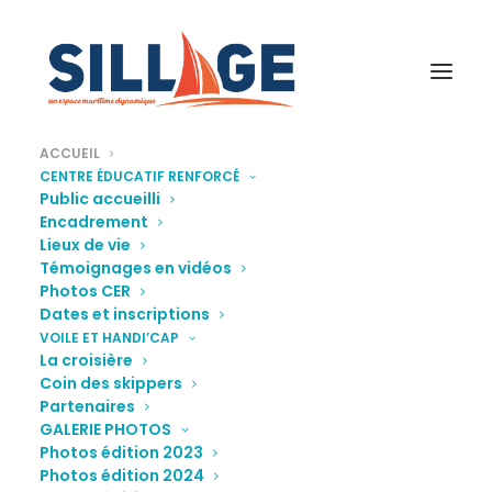
ACCUEIL
CENTRE ÉDUCATIF RENFORCÉ
Public accueilli
Encadrement
Lieux de vie
Témoignages en vidéos
Photos CER
Dates et inscriptions
VOILE ET HANDI’CAP
TOLÉRANCE
La croisière
Coin des skippers
Partenaires
Accepter ce qu'on ne partage pas
GALERIE PHOTOS
permet de se comprendre soi-
Photos édition 2023
même.
Photos édition 2024